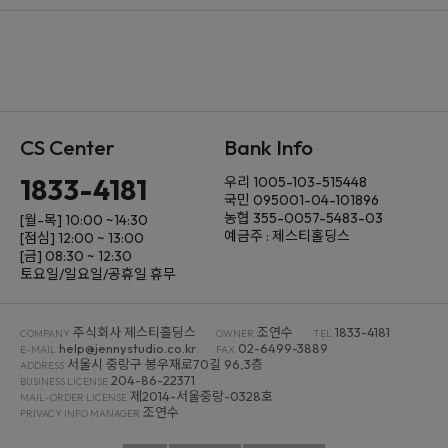
CS Center
Bank Info
1833-4181
우리 1005-103-515448
국민 095001-04-101896
농협 355-0057-5483-03
[월-목] 10:00 ~14:30
예금주 : 제스티홀딩스
[점심] 12:00 ~ 13:00
[금] 08:30 ~ 12:30
토요일/일요일/공휴일 휴무
주식회사 제스티홀딩스
조연수
1833-4181
COMPANY
OWNER
TEL
help@jennystudio.co.kr
02-6499-3889
E-MAIL
FAX
서울시 중랑구 봉우재로70길 96,3층
ADDRESS
204-86-22371
BUSINESS LICENSE
제2014-서울중랑-0328호
MAIL-ORDER LICENSE
조연수
PRIVACY INFO MANAGER