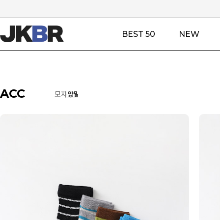
BEST 50
NEW
ACC
모자
양말
기타