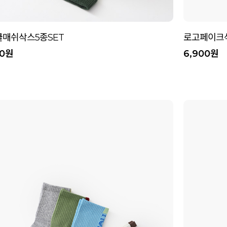
매쉬삭스5종SET
로고페이크삭
00원
6,900원