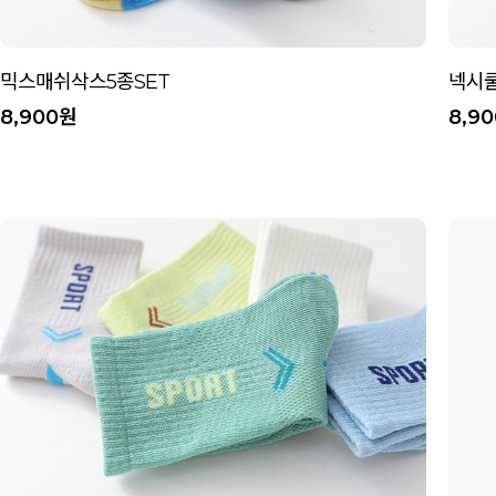
믹스매쉬삭스5종SET
넥시쿨
8,900원
8,9