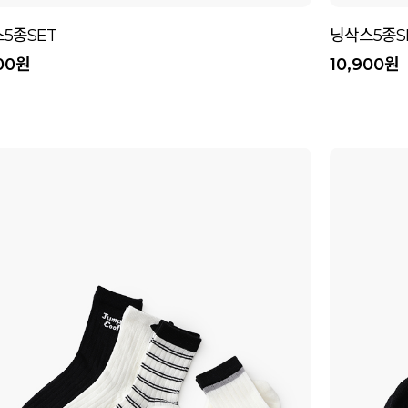
5종SET
닝삭스5종S
900원
10,900원