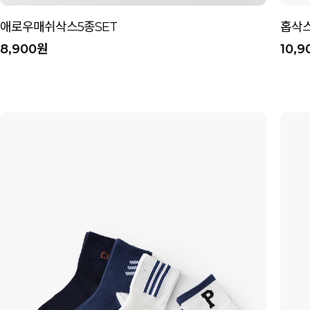
애로우매쉬삭스5종SET
홉삭스
8,900원
10,