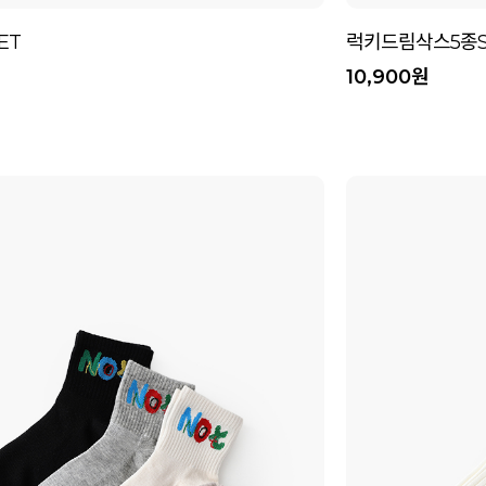
ET
럭키드림삭스5종S
10,900원