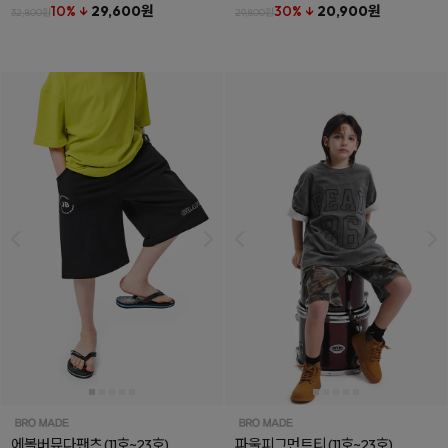
10% ↓
29,600원
30% ↓
20,900원
32,800원
29,800원
에볼버뮤다팬츠
(11호~23호)
파울피그먼트티
(11호~23호)