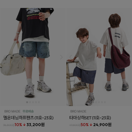
멜온데님하프팬츠
(11호~23호)
타마상하SET
(11호~23호)
10% ↓
33,200원
50% ↓
24,900원
36,800원
49,800원