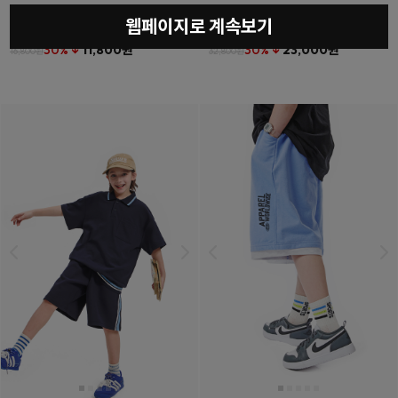
웹페이지로 계속보기
베를린티셔츠
(11호~23호)
더튼포켓하프팬츠
(11호~23호)
30% ↓
11,800원
30% ↓
23,000원
16,800원
32,800원