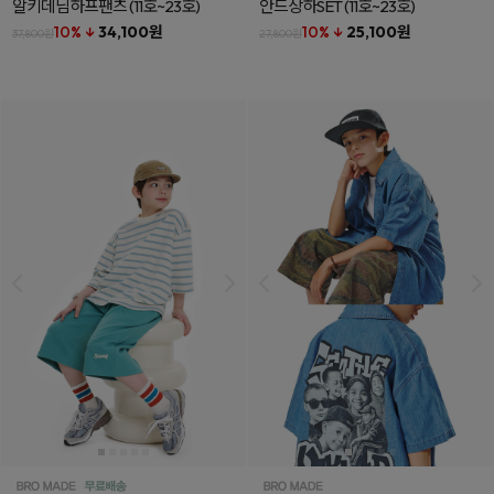
알키데님하프팬츠
(11호~23호)
안드상하SET
(11호~23호)
10% ↓
34,100원
10% ↓
25,100원
37,800원
27,800원