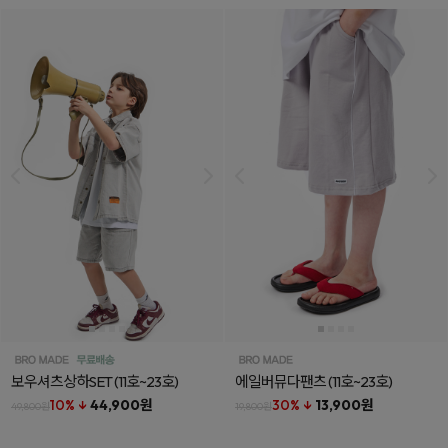
보우셔츠상하SET
(11호~23호)
에일버뮤다팬츠
(11호~23호)
10% ↓
44,900원
30% ↓
13,900원
49,800원
19,800원