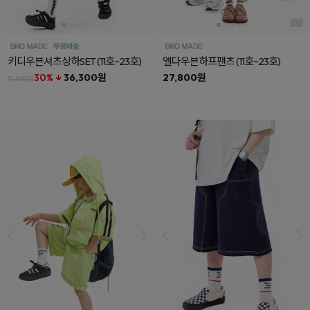
키디우븐셔츠상하SET
(11호~23호)
엘다우븐하프팬츠
(11호~23호)
30% ↓
36,300원
27,800원
51,800원