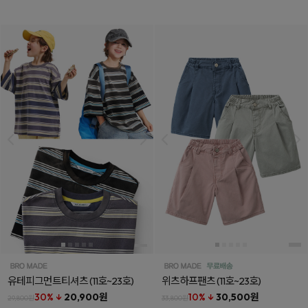
유테피그먼트티셔츠
(11호~23호)
위츠하프팬츠
(11호~23호)
30% ↓
20,900원
10% ↓
30,500원
29,800원
33,800원