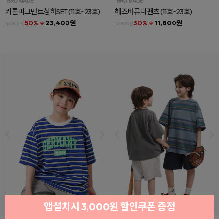
카룬피그먼트상하SET
(11호~23호)
헤즈버뮤다팬츠
(11호~23호)
50% ↓
23,400원
30% ↓
11,800원
46,800원
16,800원
앱설치시 3,000원 할인쿠폰 증정