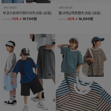
부코스트라이프티셔츠
(11호~23호)
엘나데님하프팬츠
(11호~23호)
10% ↓
19,700원
50% ↓
16,500원
21,800원
32,900원