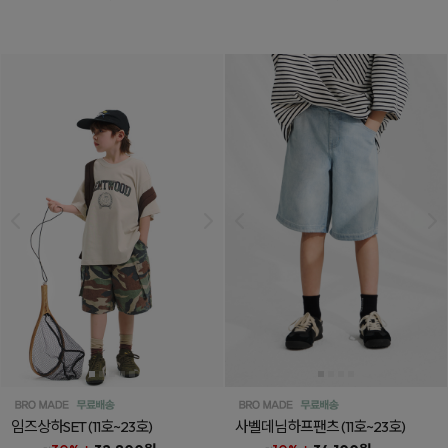
임즈상하SET
(11호~23호)
사벨데님하프팬츠
(11호~23호)