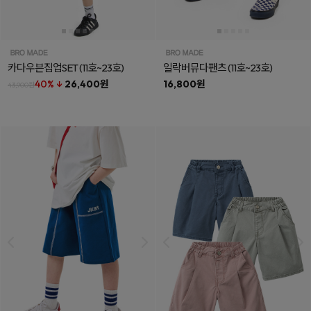
카다우븐집업SET
(11호~23호)
일락버뮤다팬츠
(11호~23호)
40% ↓
26,400원
16,800원
43,900원