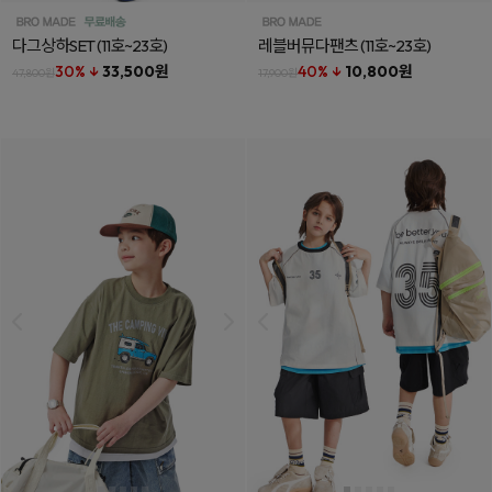
다그상하SET
(11호~23호)
레블버뮤다팬츠
(11호~23호)
30% ↓
33,500원
40% ↓
10,800원
47,800원
17,900원