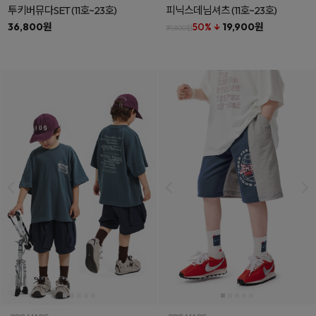
투키버뮤다SET
(11호~23호)
피닉스데님셔츠
(11호~23호)
36,800원
50% ↓
19,900원
39,800원