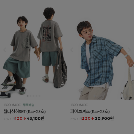
월터상하SET
(11호~23호)
파이브셔츠
(11호~23호)
10% ↓
43,100원
30% ↓
20,900원
47,800원
29,800원