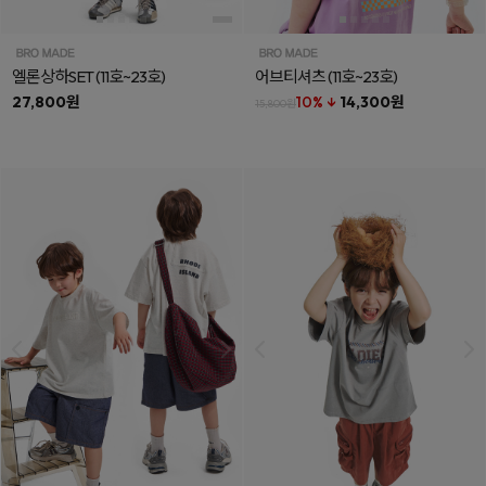
엘론상하SET
(11호~23호)
어브티셔츠
(11호~23호)
27,800원
10% ↓
14,300원
15,800원