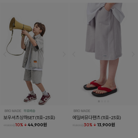
보우셔츠상하SET
(11호~23호)
에일버뮤다팬츠
(11호~23호)
10% ↓
44,900원
30% ↓
13,900원
49,800원
19,800원