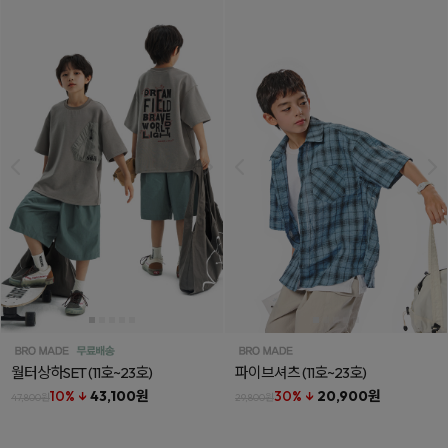
월터상하SET
(11호~23호)
파이브셔츠
(11호~23호)
10% ↓
43,100원
30% ↓
20,900원
47,800원
29,800원