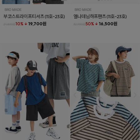
부코스트라이프티셔츠
(11호~23호)
엘나데님하프팬츠
(11호~23호)
10% ↓
19,700원
50% ↓
16,500원
21,800원
32,900원