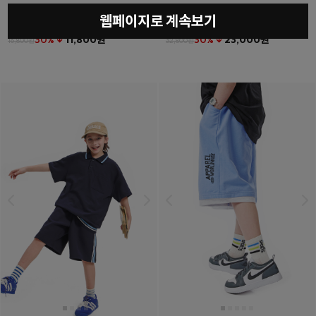
웹페이지로 계속보기
베를린티셔츠
(11호~23호)
더튼포켓하프팬츠
(11호~23호)
30% ↓
11,800원
30% ↓
23,000원
16,800원
32,800원