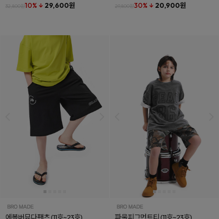
10% ↓
29,600원
30% ↓
20,900원
32,800원
29,800원
에볼버뮤다팬츠
(11호~23호)
파울피그먼트티
(11호~23호)