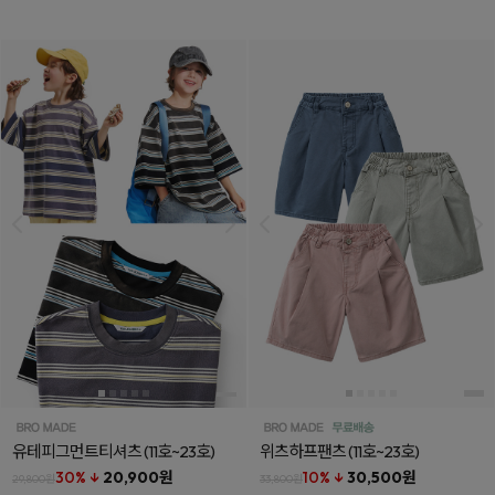
유테피그먼트티셔츠
(11호~23호)
위츠하프팬츠
(11호~23호)
30% ↓
20,900원
10% ↓
30,500원
29,800원
33,800원