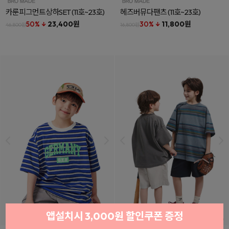
카룬피그먼트상하SET
(11호~23호)
헤즈버뮤다팬츠
(11호~23호)
50% ↓
23,400원
30% ↓
11,800원
46,800원
16,800원
앱설치시 3,000원 할인쿠폰 증정