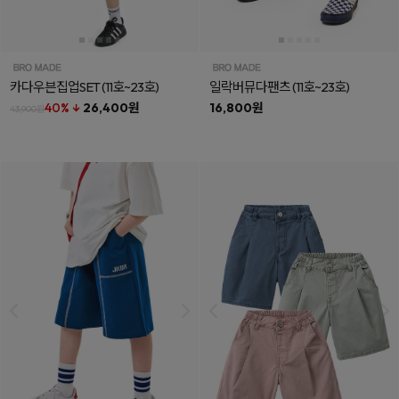
카다우븐집업SET
(11호~23호)
일락버뮤다팬츠
(11호~23호)
40% ↓
26,400원
16,800원
43,900원