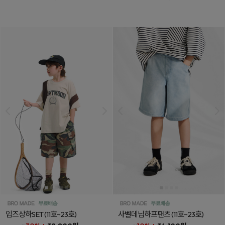
임즈상하SET
(11호~23호)
사벨데님하프팬츠
(11호~23호)