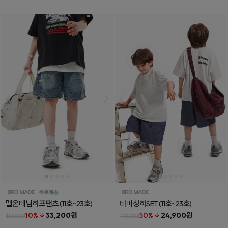
멜온데님하프팬츠
(11호~23호)
타마상하SET
(11호~23호)
10% ↓
33,200원
50% ↓
24,900원
36,800원
49,800원