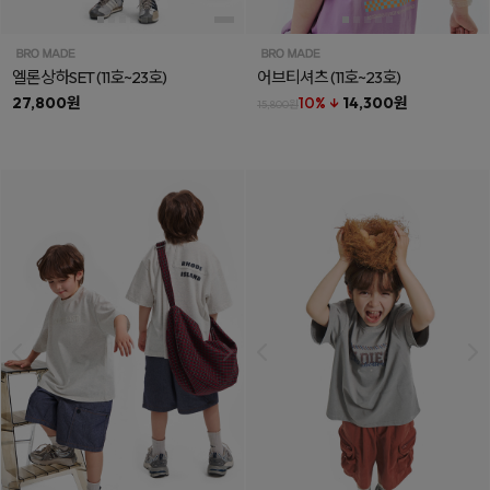
엘론상하SET
(11호~23호)
어브티셔츠
(11호~23호)
27,800원
10% ↓
14,300원
15,800원