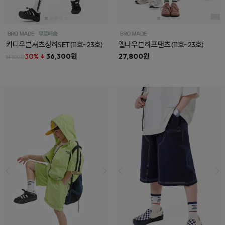
키디우븐셔츠상하SET
(11호~23호)
엘다우븐하프팬츠
(11호~23호)
30% ↓
36,300원
27,800원
51,800원