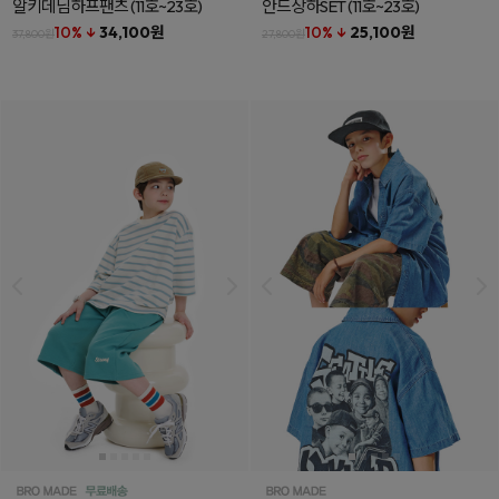
알키데님하프팬츠
(11호~23호)
안드상하SET
(11호~23호)
10% ↓
34,100원
10% ↓
25,100원
37,800원
27,800원