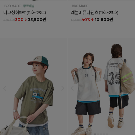
다그상하SET
(11호~23호)
레블버뮤다팬츠
(11호~23호)
30% ↓
33,500원
40% ↓
10,800원
47,800원
17,900원