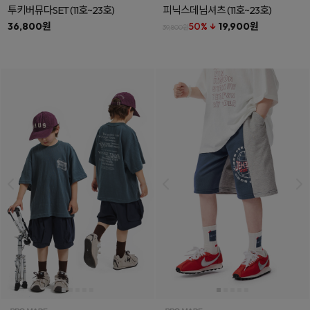
투키버뮤다SET
(11호~23호)
피닉스데님셔츠
(11호~23호)
36,800원
50% ↓
19,900원
39,800원