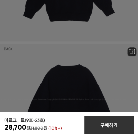
마르크니트
(9호~23호)
구매하기
28,700
원
31,800
원
(10%↓)