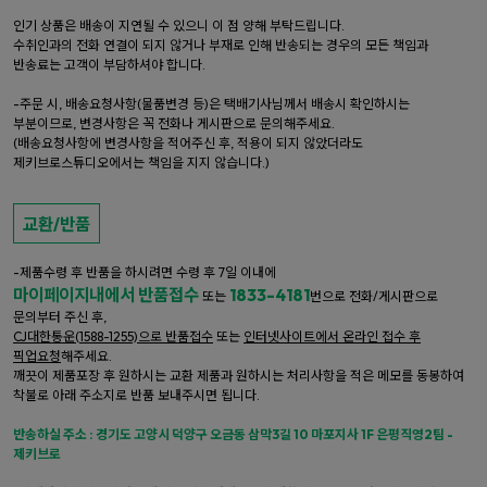
인기 상품은 배송이 지연될 수 있으니 이 점 양해 부탁드립니다.
수취인과의 전화 연결이 되지 않거나 부재로 인해 반송되는 경우의 모든 책임과
반송료는 고객이 부담하셔야 합니다.
-주문 시, 배송요청사항(물품변경 등)은 택배기사님께서 배송시 확인하시는
부분이므로, 변경사항은 꼭 전화나 게시판으로 문의해주세요.
(배송요청사항에 변경사항을 적어주신 후, 적용이 되지 않았더라도
제키브로스튜디오에서는 책임을 지지 않습니다.)
교환/반품
-제품수령 후 반품을 하시려면 수령 후 7일 이내에
마이페이지내에서 반품접수
1833-4181
또는
번으로 전화/게시판으로
문의부터 주신 후,
CJ대한통운(1588-1255)으로 반품접수
또는
인터넷사이트에서 온라인 접수 후
픽업요청
해주세요.
깨끗이 제품포장 후 원하시는 교환 제품과 원하시는 처리사항을 적은 메모를 동봉하여
착불로 아래 주소지로 반품 보내주시면 됩니다.
반송하실 주소 : 경기도 고양시 덕양구 오금동 삼막3길 10 마포지사 1F 은평직영2팀 -
제키브로