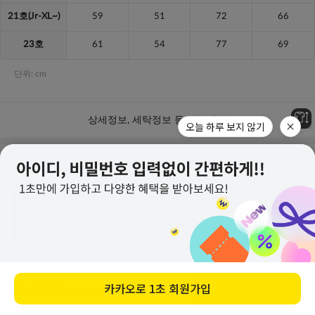
오늘 하루 보지 않기
어라운드패치맨투맨
(9호~23호)
구매하기
카카오로
1초 회원가입
25,800
원
36,800
원
(30%↓)