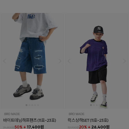
바이트데님하프팬츠
(11호~23호)
럭스상하SET
(11호~23호)
50% ↓
17,400원
20% ↓
26,400원
34,800원
32,900원