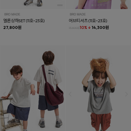
엘론상하SET
(11호~23호)
어브티셔츠
(11호~23호)
27,800원
10% ↓
14,300원
15,800원