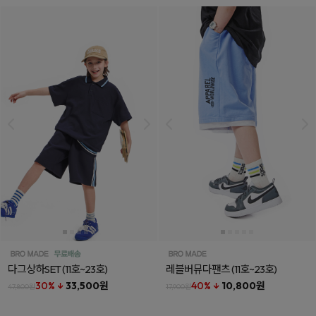
다그상하SET
(11호~23호)
레블버뮤다팬츠
(11호~23호)
30% ↓
33,500원
40% ↓
10,800원
47,800원
17,900원