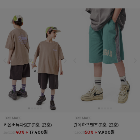
키온버뮤다SET
(11호~23호)
란데하프팬츠
(11호~23호)
40% ↓
17,400원
50% ↓
9,900원
28,900원
19,800원