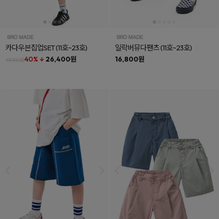
카다우븐집업SET
(11호~23호)
일락버뮤다팬츠
(11호~23호)
40% ↓
26,400원
16,800원
43,900원