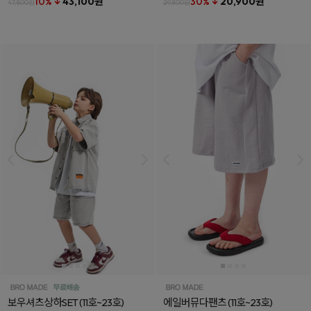
10% ↓
43,100원
30% ↓
20,900원
47,800원
29,800원
보우셔츠상하SET
(11호~23호)
에일버뮤다팬츠
(11호~23호)