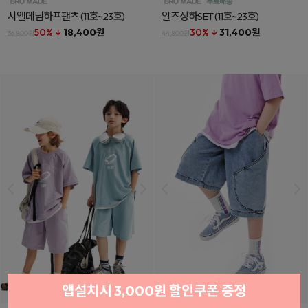
시엘데님하프팬츠
(11호~23호)
알즈상하SET
(11호~23호)
50% ↓
18,400원
30% ↓
31,400원
36,800원
44,800원
앱설치시 3,000원 할인쿠폰 증정