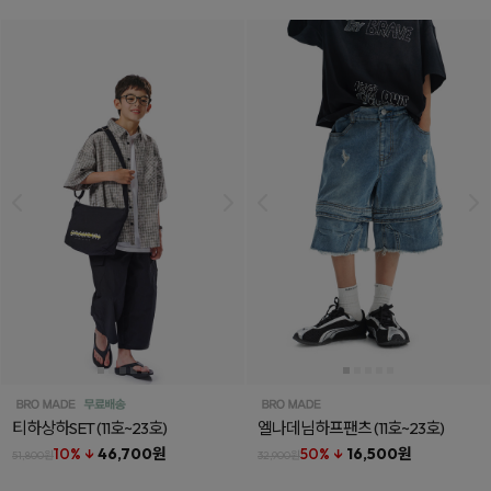
티하상하SET
(11호~23호)
엘나데님하프팬츠
(11호~23호)
10% ↓
46,700원
50% ↓
16,500원
51,800원
32,900원