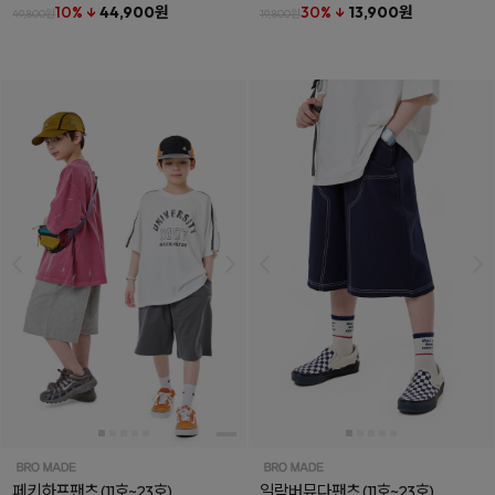
10% ↓
44,900원
30% ↓
13,900원
49,800원
19,800원
페키하프팬츠
(11호~23호)
일락버뮤다팬츠
(11호~23호)