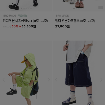
키디우븐셔츠상하SET
(11호~23호)
엘다우븐하프팬츠
(11호~23호)
30% ↓
36,300원
27,800원
51,800원