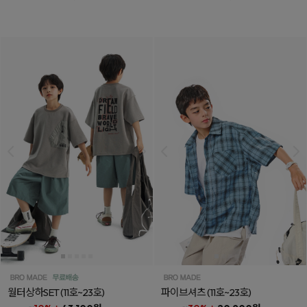
월터상하SET
(11호~23호)
파이브셔츠
(11호~23호)