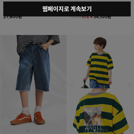
웹페이지로 계속보기
베르타상하SET
(11호~23호)
워디버뮤다데님팬츠
(11호~23호)
27,800원
10% ↓
34,100원
37,800원