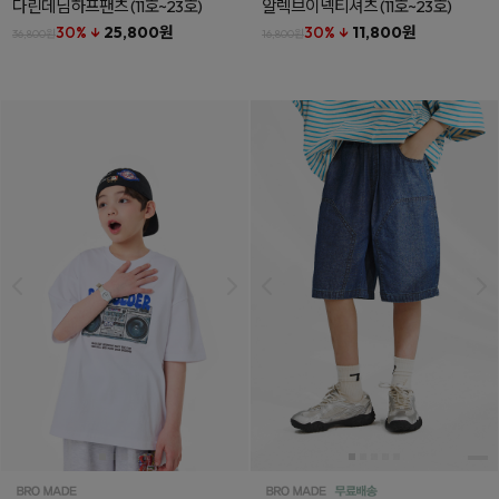
다린데님하프팬츠
(11호~23호)
알렉브이넥티셔츠
(11호~23호)
30% ↓
25,800원
30% ↓
11,800원
36,800원
16,800원