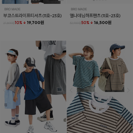
부코스트라이프티셔츠
(11호~23호)
엘나데님하프팬츠
(11호~23호)
10% ↓
19,700원
50% ↓
16,500원
21,800원
32,900원