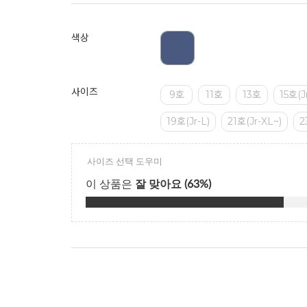
색상
사이즈
9호
11호
13호
15호(J
19호(Jr-L)
21호(Jr-XL~)
2