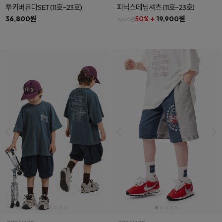
투키버뮤다SET
(11호~23호)
피닉스데님셔츠
(11호~23호)
36,800원
50% ↓
19,900원
39,800원