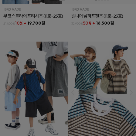
부코스트라이프티셔츠
(11호~23호)
엘나데님하프팬츠
(11호~23호)
10% ↓
19,700원
50% ↓
16,500원
21,800원
32,900원