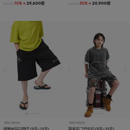
10% ↓
29,600원
30% ↓
20,900원
32,800원
29,800원
에볼버뮤다팬츠
(11호~23호)
파울피그먼트티
(11호~23호)