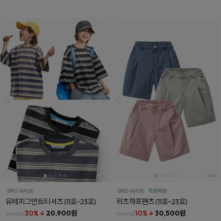
유테피그먼트티셔츠
(11호~23호)
위츠하프팬츠
(11호~23호)
30% ↓
20,900원
10% ↓
30,500원
29,800원
33,800원