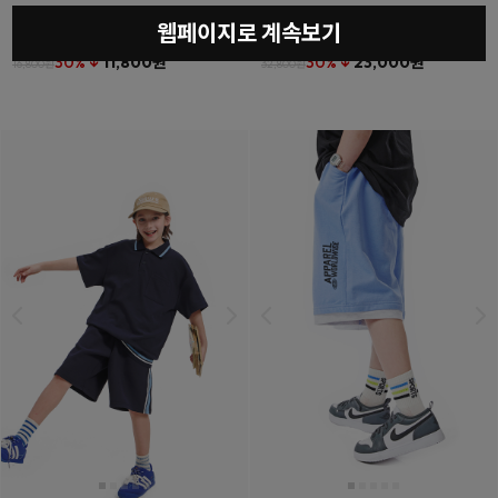
웹페이지로 계속보기
베를린티셔츠
(11호~23호)
더튼포켓하프팬츠
(11호~23호)
30% ↓
11,800원
30% ↓
23,000원
16,800원
32,800원