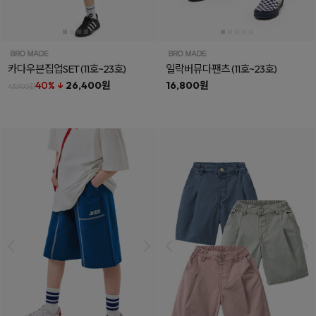
카다우븐집업SET
(11호~23호)
일락버뮤다팬츠
(11호~23호)
40% ↓
26,400원
16,800원
43,900원