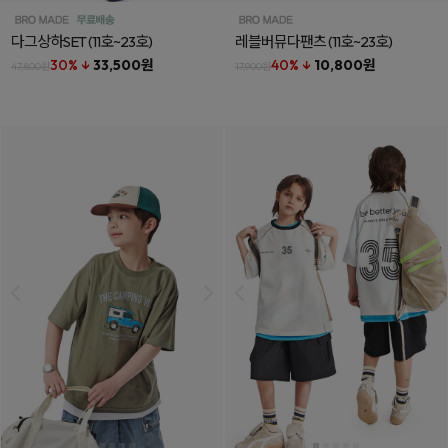
다그상하SET
(11호~23호)
레블버뮤다팬츠
(11호~23호)
30% ↓
33,500원
40% ↓
10,800원
47,800원
17,900원