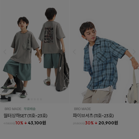
월터상하SET
(11호~23호)
파이브셔츠
(11호~23호)
10% ↓
43,100원
30% ↓
20,900원
47,800원
29,800원