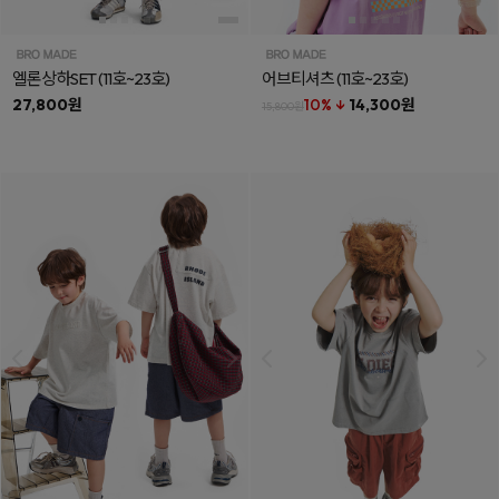
엘론상하SET
(11호~23호)
어브티셔츠
(11호~23호)
27,800원
10% ↓
14,300원
15,800원