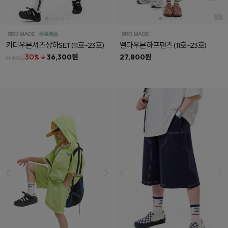
키디우븐셔츠상하SET
(11호~23호)
엘다우븐하프팬츠
(11호~23호)
30% ↓
36,300원
27,800원
51,800원