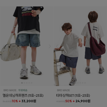
멜온데님하프팬츠
(11호~23호)
타마상하SET
(11호~23호)
10% ↓
33,200원
50% ↓
24,900원
36,800원
49,800원