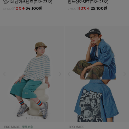
알키데님하프팬츠
(11호~23호)
안드상하SET
(11호~23호)
10% ↓
34,100원
10% ↓
25,100원
37,800원
27,800원