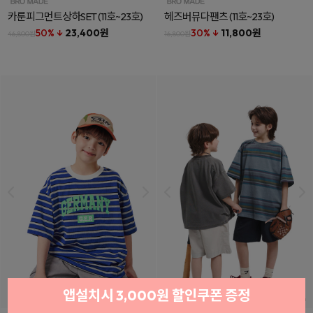
카룬피그먼트상하SET
(11호~23호)
헤즈버뮤다팬츠
(11호~23호)
50% ↓
23,400원
30% ↓
11,800원
46,800원
16,800원
앱설치시 3,000원 할인쿠폰 증정