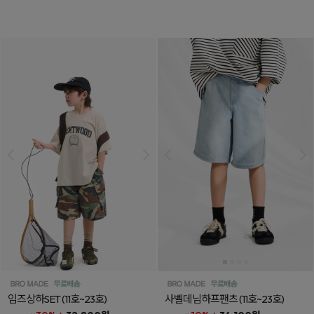
임즈상하SET
(11호~23호)
사벨데님하프팬츠
(11호~23호)