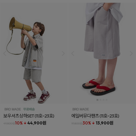
보우셔츠상하SET
(11호~23호)
에일버뮤다팬츠
(11호~23호)
10% ↓
44,900원
30% ↓
13,900원
49,800원
19,800원