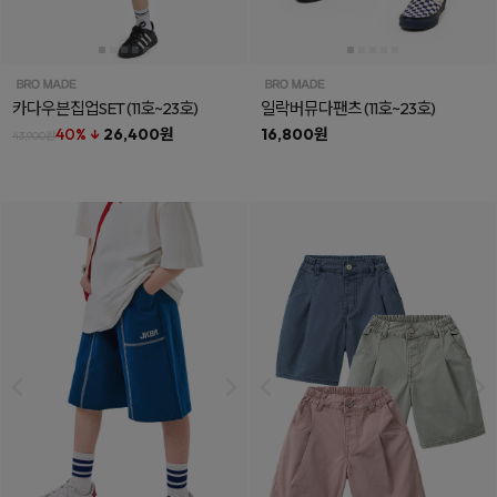
카다우븐집업SET
(11호~23호)
일락버뮤다팬츠
(11호~23호)
40% ↓
26,400원
16,800원
43,900원