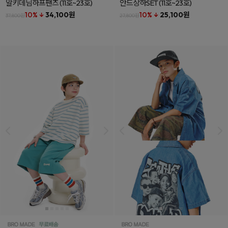
알키데님하프팬츠
(11호~23호)
안드상하SET
(11호~23호)
10% ↓
34,100원
10% ↓
25,100원
37,800원
27,800원