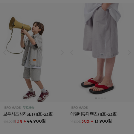
보우셔츠상하SET
(11호~23호)
에일버뮤다팬츠
(11호~23호)
10% ↓
44,900원
30% ↓
13,900원
49,800원
19,800원