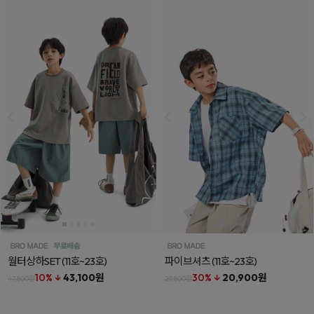
월터상하SET
(11호~23호)
파이브셔츠
(11호~23호)
10% ↓
43,100원
30% ↓
20,900원
47,800원
29,800원