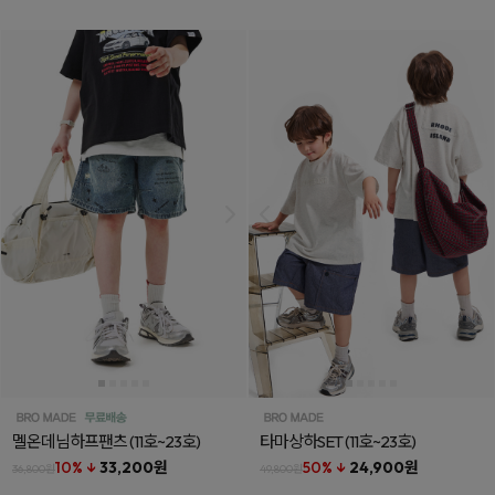
멜온데님하프팬츠
(11호~23호)
타마상하SET
(11호~23호)
10% ↓
33,200원
50% ↓
24,900원
36,800원
49,800원