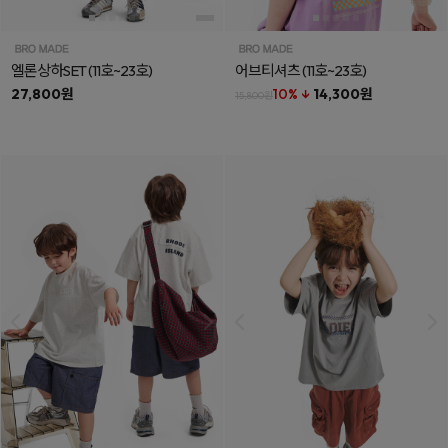
엘론상하SET
(11호~23호)
어브티셔츠
(11호~23호)
27,800원
10% ↓
14,300원
15,800원