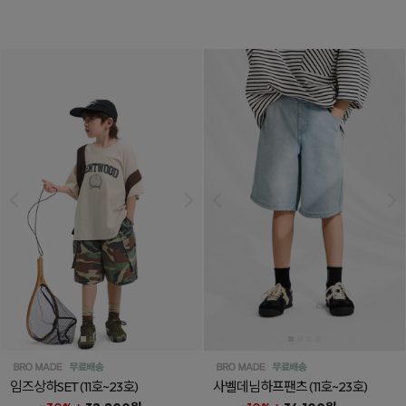
임즈상하SET
(11호~23호)
사벨데님하프팬츠
(11호~23호)