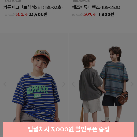
카룬피그먼트상하SET
(11호~23호)
헤즈버뮤다팬츠
(11호~23호)
50% ↓
23,400원
30% ↓
11,800원
46,800원
16,800원
앱설치시 3,000원 할인쿠폰 증정