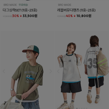
다그상하SET
(11호~23호)
레블버뮤다팬츠
(11호~23호)
30% ↓
33,500원
40% ↓
10,800원
47,800원
17,900원