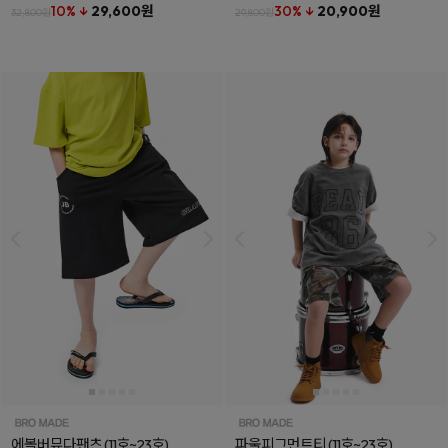
10% ↓
29,600원
30% ↓
20,900원
32,800원
29,800원
에볼버뮤다팬츠
(11호~23호)
파울피그먼트티
(11호~23호)