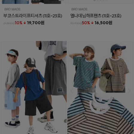
부코스트라이프티셔츠
(11호~23호)
엘나데님하프팬츠
(11호~23호)
10% ↓
19,700원
50% ↓
16,500원
21,800원
32,900원