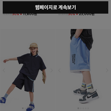
웹페이지로 계속보기
베를린티셔츠
(11호~23호)
더튼포켓하프팬츠
(11호~23호)
30% ↓
11,800원
30% ↓
23,000원
16,800원
32,800원