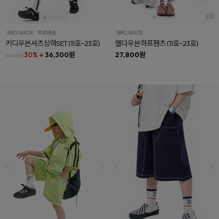
키디우븐셔츠상하SET
(11호~23호)
엘다우븐하프팬츠
(11호~23호)
30% ↓
36,300원
27,800원
51,800원