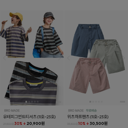
유테피그먼트티셔츠
(11호~23호)
위츠하프팬츠
(11호~23호)
30% ↓
20,900원
10% ↓
30,500원
29,800원
33,800원