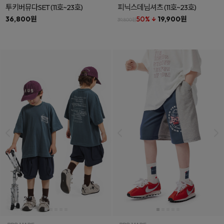
투키버뮤다SET
(11호~23호)
피닉스데님셔츠
(11호~23호)
36,800원
50% ↓
19,900원
39,800원