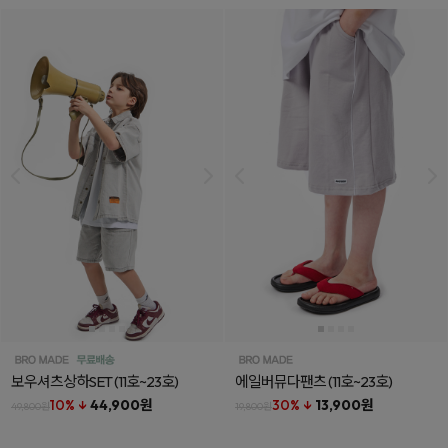
보우셔츠상하SET
(11호~23호)
에일버뮤다팬츠
(11호~23호)
10% ↓
44,900원
30% ↓
13,900원
49,800원
19,800원