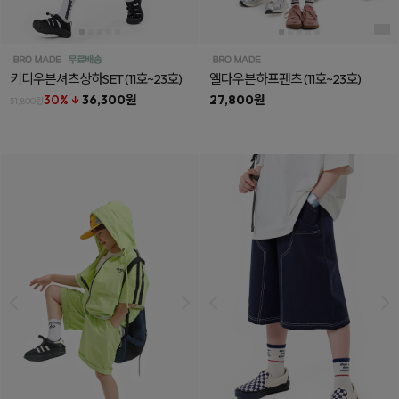
키디우븐셔츠상하SET
(11호~23호)
엘다우븐하프팬츠
(11호~23호)
30% ↓
36,300원
27,800원
51,800원