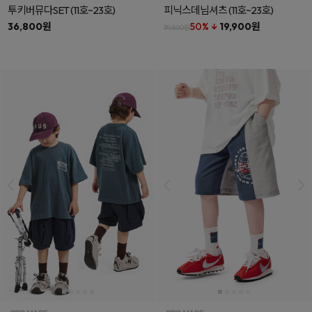
투키버뮤다SET
(11호~23호)
피닉스데님셔츠
(11호~23호)
36,800원
50% ↓
19,900원
39,800원