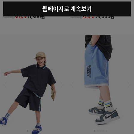
웹페이지로 계속보기
베를린티셔츠
(11호~23호)
더튼포켓하프팬츠
(11호~23호)
30% ↓
11,800원
30% ↓
23,000원
16,800원
32,800원