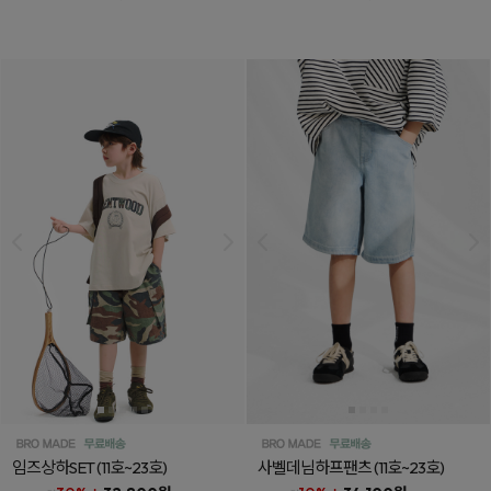
임즈상하SET
(11호~23호)
사벨데님하프팬츠
(11호~23호)