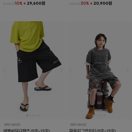
10% ↓
29,600원
30% ↓
20,900원
32,800원
29,800원
에볼버뮤다팬츠
(11호~23호)
파울피그먼트티
(11호~23호)