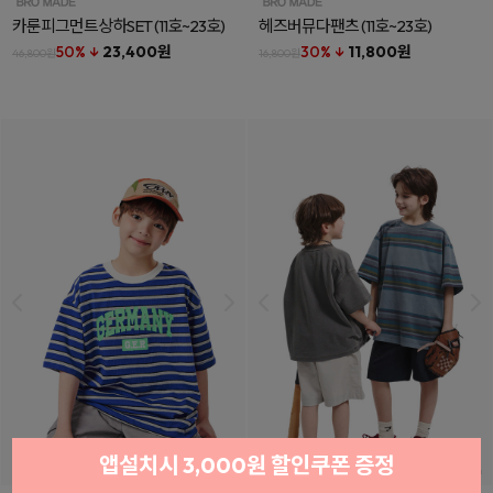
카룬피그먼트상하SET
(11호~23호)
헤즈버뮤다팬츠
(11호~23호)
50% ↓
23,400원
30% ↓
11,800원
46,800원
16,800원
앱설치시 3,000원 할인쿠폰 증정