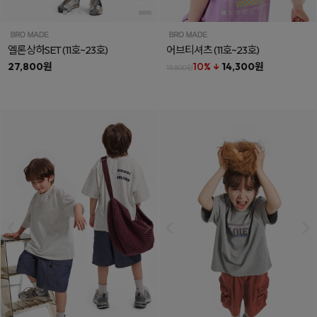
엘론상하SET
(11호~23호)
어브티셔츠
(11호~23호)
27,800원
10% ↓
14,300원
15,800원