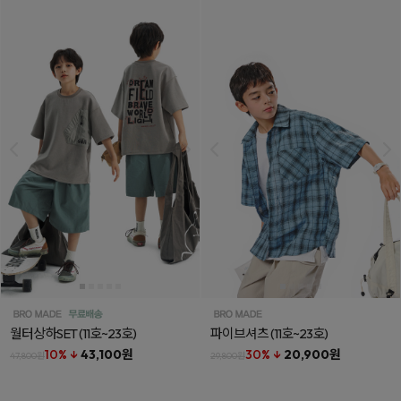
월터상하SET
(11호~23호)
파이브셔츠
(11호~23호)
10% ↓
43,100원
30% ↓
20,900원
47,800원
29,800원