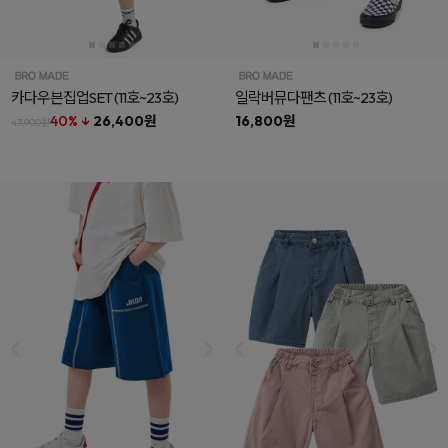
카다우븐집업SET
(11호~23호)
일락버뮤다팬츠
(11호~23호)
40% ↓
26,400원
16,800원
43,900원