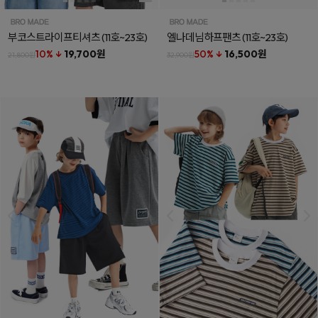
부코스트라이프티셔츠
(11호~23호)
엘나데님하프팬츠
(11호~23호)
10% ↓
19,700원
50% ↓
16,500원
21,800원
32,900원