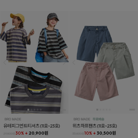
유테피그먼트티셔츠
(11호~23호)
위츠하프팬츠
(11호~23호)
30% ↓
20,900원
10% ↓
30,500원
29,800원
33,800원