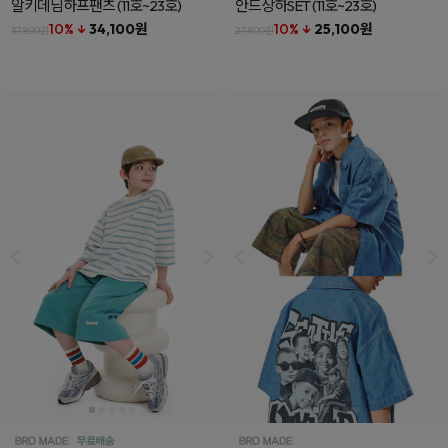
알키데님하프팬츠
(11호~23호)
안드상하SET
(11호~23호)
10% ↓
34,100원
10% ↓
25,100원
37,800원
27,800원