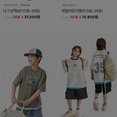
다그상하SET
(11호~23호)
레블버뮤다팬츠
(11호~23호)
30% ↓
33,500원
40% ↓
10,800원
47,800원
17,900원