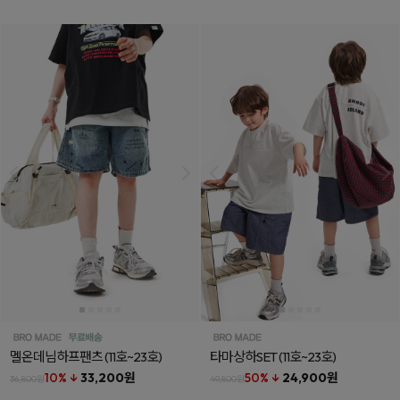
멜온데님하프팬츠
(11호~23호)
타마상하SET
(11호~23호)
10% ↓
33,200원
50% ↓
24,900원
36,800원
49,800원