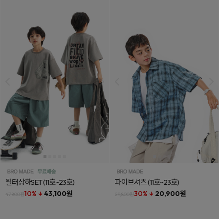
월터상하SET
(11호~23호)
파이브셔츠
(11호~23호)
10% ↓
43,100원
30% ↓
20,900원
47,800원
29,800원