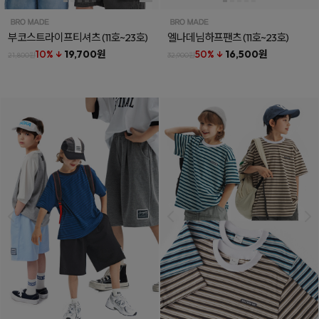
부코스트라이프티셔츠
(11호~23호)
엘나데님하프팬츠
(11호~23호)
10% ↓
19,700원
50% ↓
16,500원
21,800원
32,900원