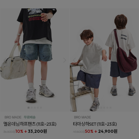
멜온데님하프팬츠
(11호~23호)
타마상하SET
(11호~23호)
10% ↓
33,200원
50% ↓
24,900원
36,800원
49,800원