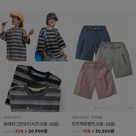
유테피그먼트티셔츠
(11호~23호)
위츠하프팬츠
(11호~23호)
30% ↓
20,900원
10% ↓
30,500원
29,800원
33,800원