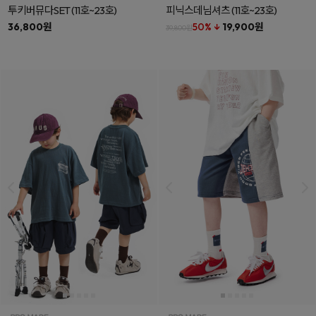
투키버뮤다SET
(11호~23호)
피닉스데님셔츠
(11호~23호)
36,800원
50% ↓
19,900원
39,800원