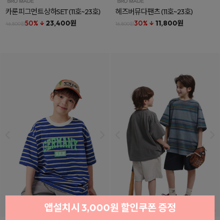
카룬피그먼트상하SET
(11호~23호)
헤즈버뮤다팬츠
(11호~23호)
50% ↓
23,400원
30% ↓
11,800원
46,800원
16,800원
앱설치시 3,000원 할인쿠폰 증정