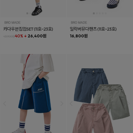
카다우븐집업SET
(11호~23호)
일락버뮤다팬츠
(11호~23호)
40% ↓
26,400원
16,800원
43,900원