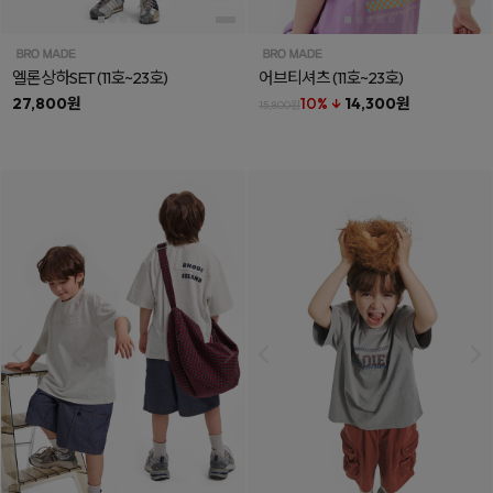
엘론상하SET
(11호~23호)
어브티셔츠
(11호~23호)
27,800원
10% ↓
14,300원
15,800원