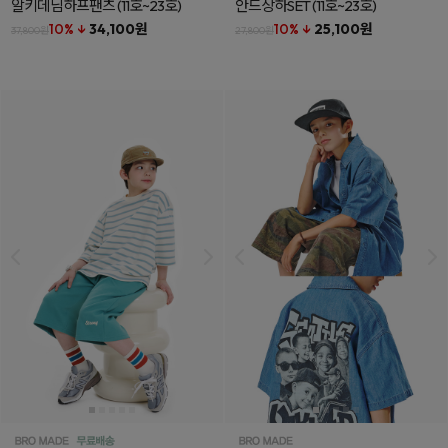
알키데님하프팬츠
(11호~23호)
안드상하SET
(11호~23호)
10% ↓
34,100원
10% ↓
25,100원
37,800원
27,800원