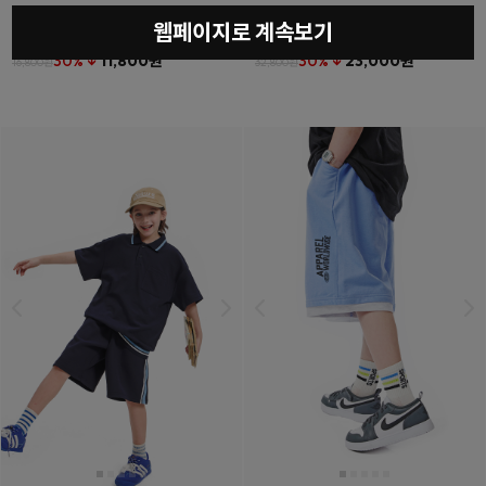
웹페이지로 계속보기
베를린티셔츠
(11호~23호)
더튼포켓하프팬츠
(11호~23호)
30% ↓
11,800원
30% ↓
23,000원
16,800원
32,800원