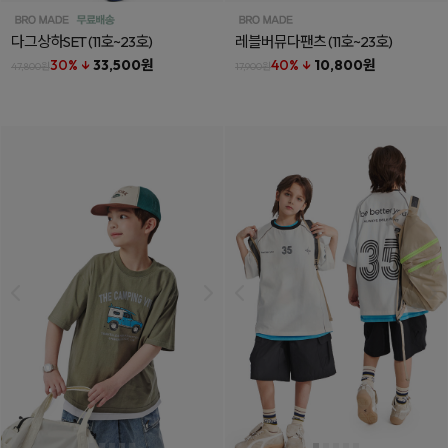
다그상하SET
(11호~23호)
레블버뮤다팬츠
(11호~23호)
30% ↓
33,500원
40% ↓
10,800원
47,800원
17,900원