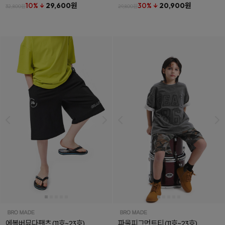
10% ↓
29,600원
30% ↓
20,900원
32,800원
29,800원
에볼버뮤다팬츠
(11호~23호)
파울피그먼트티
(11호~23호)