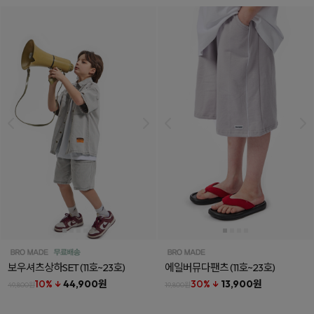
보우셔츠상하SET
(11호~23호)
에일버뮤다팬츠
(11호~23호)
10% ↓
44,900원
30% ↓
13,900원
49,800원
19,800원