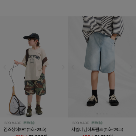
임즈상하SET
(11호~23호)
사벨데님하프팬츠
(11호~23호)