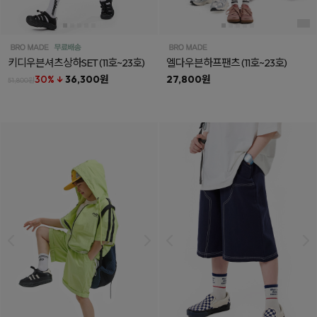
키디우븐셔츠상하SET
(11호~23호)
엘다우븐하프팬츠
(11호~23호)
30% ↓
36,300원
27,800원
51,800원