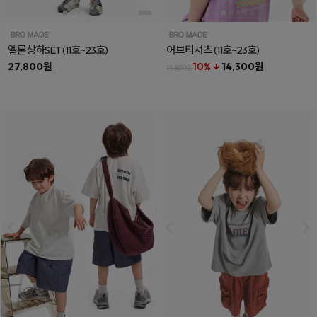
엘론상하SET
(11호~23호)
어브티셔츠
(11호~23호)
27,800원
10% ↓
14,300원
15,800원