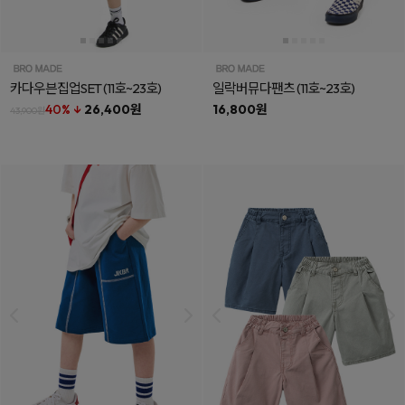
카다우븐집업SET
(11호~23호)
일락버뮤다팬츠
(11호~23호)
40% ↓
26,400원
16,800원
43,900원