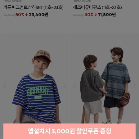
카룬피그먼트상하SET
(11호~23호)
헤즈버뮤다팬츠
(11호~23호)
50% ↓
23,400원
30% ↓
11,800원
46,800원
16,800원
앱설치시 3,000원 할인쿠폰 증정