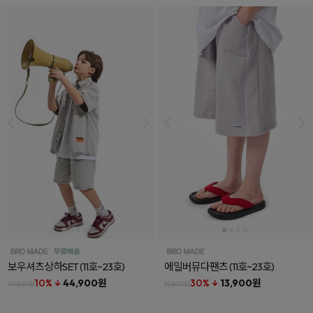
보우셔츠상하SET
(11호~23호)
에일버뮤다팬츠
(11호~23호)
10% ↓
44,900원
30% ↓
13,900원
49,800원
19,800원