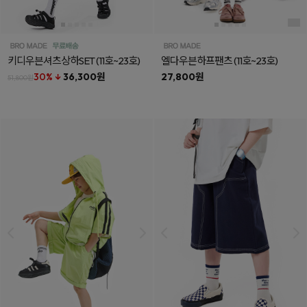
키디우븐셔츠상하SET
(11호~23호)
엘다우븐하프팬츠
(11호~23호)
30% ↓
36,300원
27,800원
51,800원