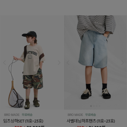
임즈상하SET
(11호~23호)
사벨데님하프팬츠
(11호~23호)