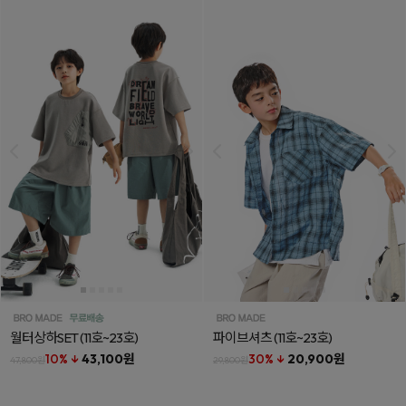
월터상하SET
(11호~23호)
파이브셔츠
(11호~23호)
10% ↓
43,100원
30% ↓
20,900원
47,800원
29,800원