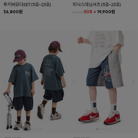
투키버뮤다SET
(11호~23호)
피닉스데님셔츠
(11호~23호)
36,800원
50% ↓
19,900원
39,800원