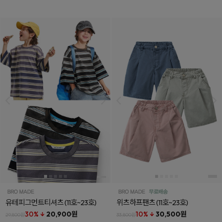
유테피그먼트티셔츠
(11호~23호)
위츠하프팬츠
(11호~23호)
30% ↓
20,900원
10% ↓
30,500원
29,800원
33,800원