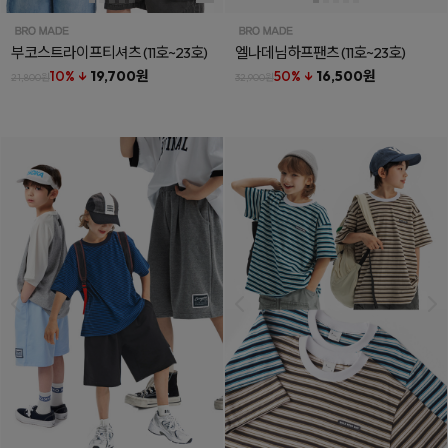
부코스트라이프티셔츠
(11호~23호)
엘나데님하프팬츠
(11호~23호)
10% ↓
19,700원
50% ↓
16,500원
21,800원
32,900원