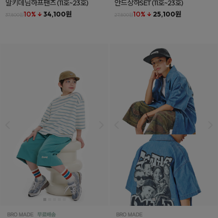
알키데님하프팬츠
(11호~23호)
안드상하SET
(11호~23호)
10% ↓
34,100원
10% ↓
25,100원
37,800원
27,800원