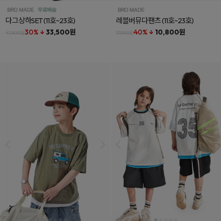
다그상하SET
(11호~23호)
레블버뮤다팬츠
(11호~23호)
30% ↓
33,500원
40% ↓
10,800원
47,800원
17,900원