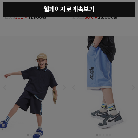
웹페이지로 계속보기
베를린티셔츠
(11호~23호)
더튼포켓하프팬츠
(11호~23호)
30% ↓
11,800원
30% ↓
23,000원
16,800원
32,800원