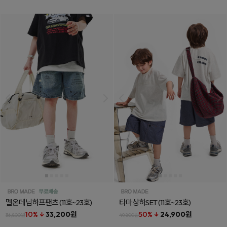
멜온데님하프팬츠
(11호~23호)
타마상하SET
(11호~23호)
10% ↓
33,200원
50% ↓
24,900원
36,800원
49,800원