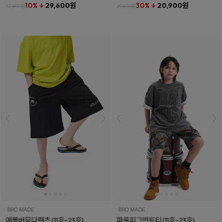
10% ↓
29,600원
30% ↓
20,900원
32,800원
29,800원
에볼버뮤다팬츠
(11호~23호)
파울피그먼트티
(11호~23호)