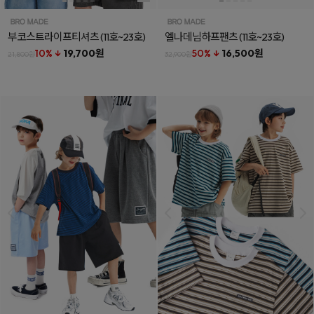
부코스트라이프티셔츠
(11호~23호)
엘나데님하프팬츠
(11호~23호)
10% ↓
19,700원
50% ↓
16,500원
21,800원
32,900원