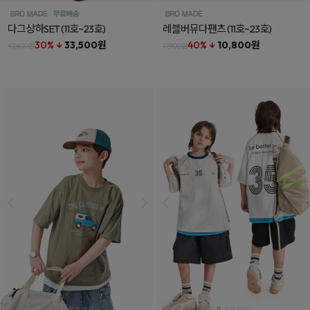
다그상하SET
(11호~23호)
레블버뮤다팬츠
(11호~23호)
30% ↓
33,500원
40% ↓
10,800원
47,800원
17,900원