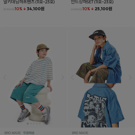
알키데님하프팬츠
(11호~23호)
안드상하SET
(11호~23호)
10% ↓
34,100원
10% ↓
25,100원
37,800원
27,800원