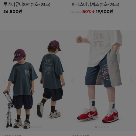
투키버뮤다SET
(11호~23호)
피닉스데님셔츠
(11호~23호)
36,800원
50% ↓
19,900원
39,800원