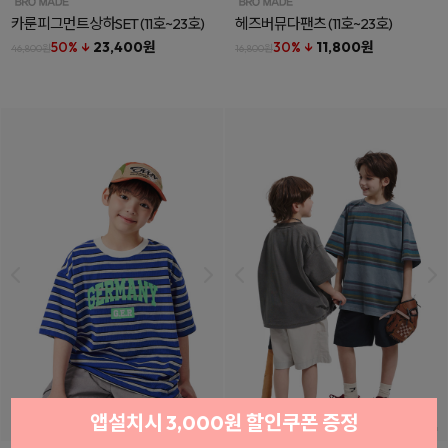
카룬피그먼트상하SET
(11호~23호)
헤즈버뮤다팬츠
(11호~23호)
50% ↓
23,400원
30% ↓
11,800원
46,800원
16,800원
앱설치시 3,000원 할인쿠폰 증정