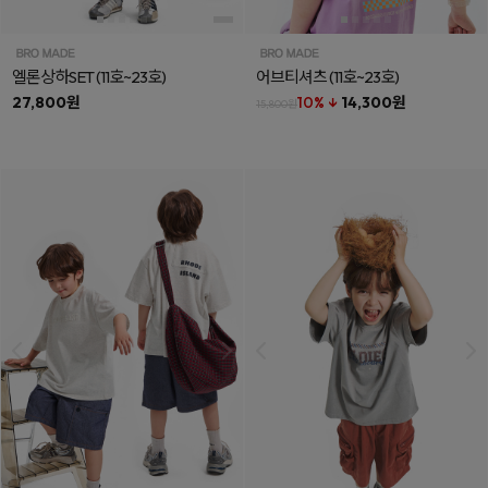
엘론상하SET
(11호~23호)
어브티셔츠
(11호~23호)
27,800원
10% ↓
14,300원
15,800원