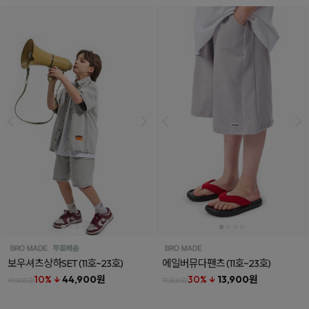
보우셔츠상하SET
(11호~23호)
에일버뮤다팬츠
(11호~23호)
10% ↓
44,900원
30% ↓
13,900원
49,800원
19,800원