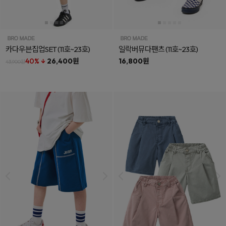
카다우븐집업SET
(11호~23호)
일락버뮤다팬츠
(11호~23호)
40% ↓
26,400원
16,800원
43,900원