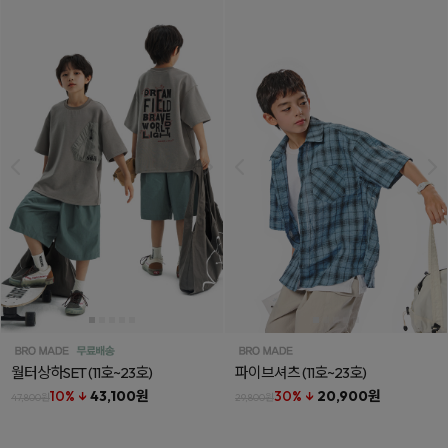
월터상하SET
(11호~23호)
파이브셔츠
(11호~23호)
10% ↓
43,100원
30% ↓
20,900원
47,800원
29,800원