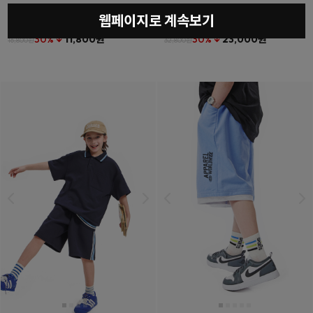
웹페이지로 계속보기
베를린티셔츠
(11호~23호)
더튼포켓하프팬츠
(11호~23호)
30% ↓
11,800원
30% ↓
23,000원
16,800원
32,800원