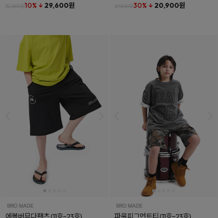
10% ↓
29,600원
30% ↓
20,900원
32,800원
29,800원
에볼버뮤다팬츠
(11호~23호)
파울피그먼트티
(11호~23호)