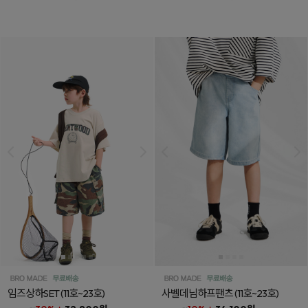
임즈상하SET
(11호~23호)
사벨데님하프팬츠
(11호~23호)