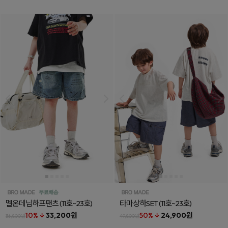
멜온데님하프팬츠
(11호~23호)
타마상하SET
(11호~23호)
10% ↓
33,200원
50% ↓
24,900원
36,800원
49,800원