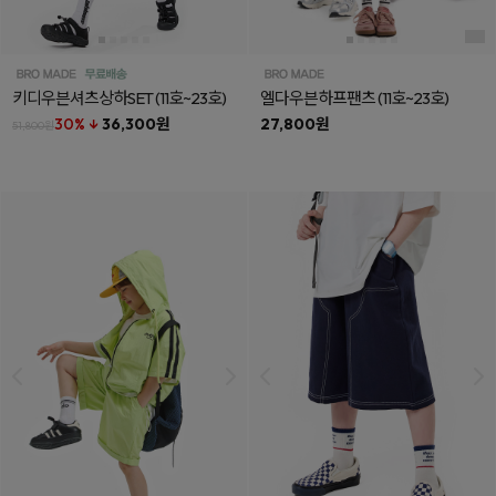
키디우븐셔츠상하SET
(11호~23호)
엘다우븐하프팬츠
(11호~23호)
30% ↓
36,300원
27,800원
51,800원