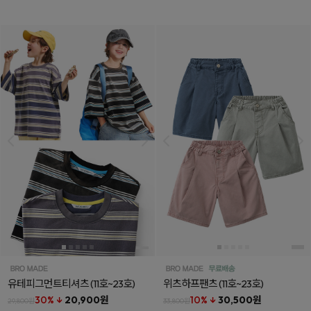
유테피그먼트티셔츠
(11호~23호)
위츠하프팬츠
(11호~23호)
30% ↓
20,900원
10% ↓
30,500원
29,800원
33,800원