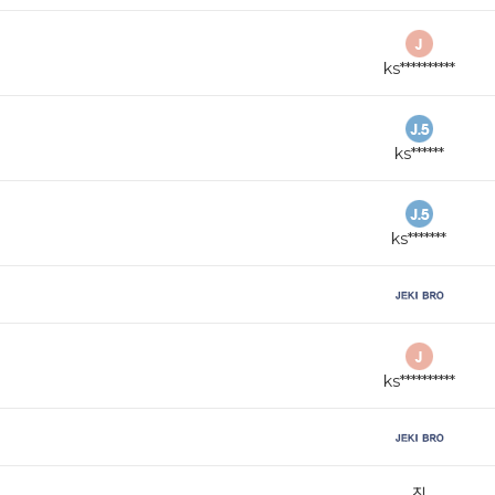
ks**********
ks******
ks*******
ks**********
진