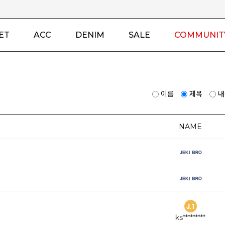
ET
ACC
DENIM
SALE
COMMUNIT
이름
제목
NAME
ks*********