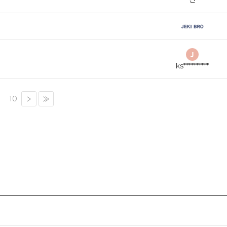
ks**********
10