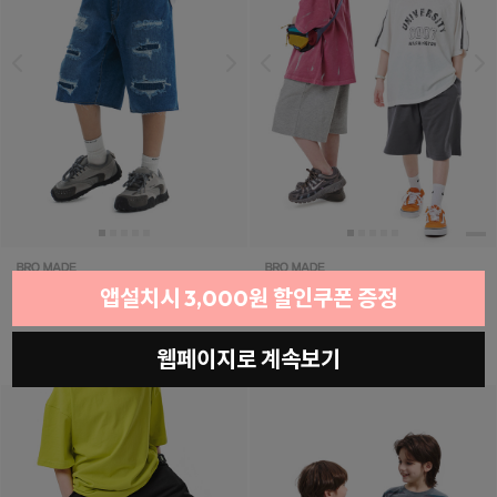
바이트데님하프팬츠
(11호~23호)
페키하프팬츠
(11호~23호)
앱설치시 3,000원 할인쿠폰 증정
50% ↓
17,400원
16,800원
34,800원
웹페이지로 계속보기