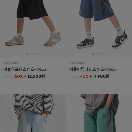
아놀하프팬츠
(11호~23호)
아폴버뮤다팬츠
(11호~23호)
50% ↓
12,500원
40% ↓
11,900원
24,900원
19,800원