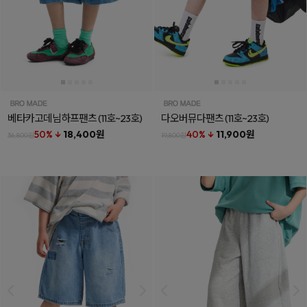
베타카고데님하프팬츠
(11호~23호)
다오버뮤다팬츠
(11호~23호)
50% ↓
18,400원
40% ↓
11,900원
36,800원
19,800원