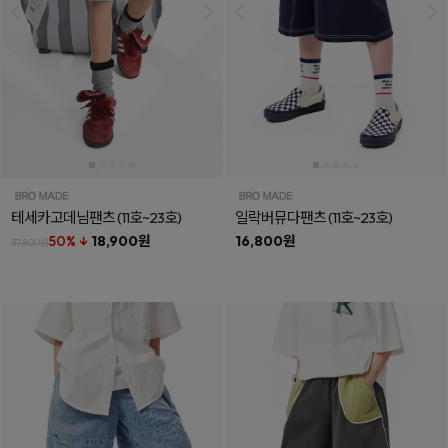
테세카고데님팬츠
(11호~23호)
일락버뮤다팬츠
(11호~23호)
50% ↓
18,900원
16,800원
37,800원