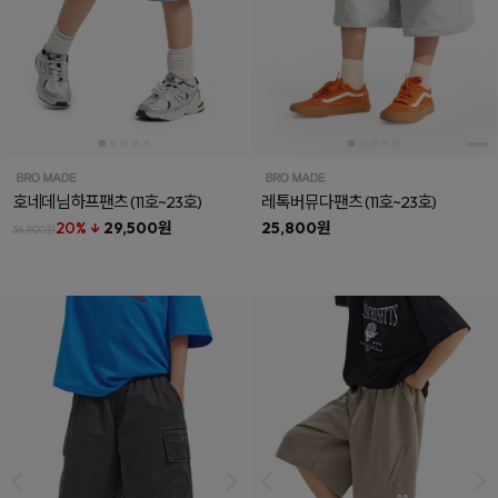
호네데님하프팬츠
(11호~23호)
레톡버뮤다팬츠
(11호~23호)
20% ↓
29,500원
25,800원
36,800원