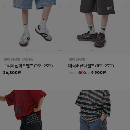
토리데님하프팬츠
(11호~23호)
데릭버뮤다팬츠
(11호~23호)
36,800원
50% ↓
9,900원
19,800원