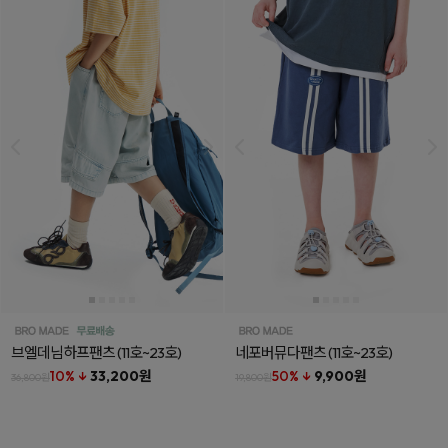
브엘데님하프팬츠
(11호~23호)
네포버뮤다팬츠
(11호~23호)
10% ↓
33,200원
50% ↓
9,900원
36,800원
19,800원