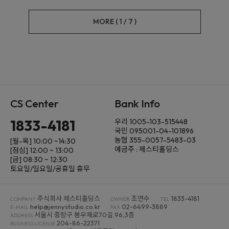
MORE (
1
/
7
)
CS Center
Bank Info
1833-4181
우리 1005-103-515448
국민 095001-04-101896
농협 355-0057-5483-03
[월-목] 10:00 ~14:30
예금주 : 제스티홀딩스
[점심] 12:00 ~ 13:00
[금] 08:30 ~ 12:30
토요일/일요일/공휴일 휴무
주식회사 제스티홀딩스
조연수
1833-4181
COMPANY
OWNER
TEL
help@jennystudio.co.kr
02-6499-3889
E-MAIL
FAX
서울시 중랑구 봉우재로70길 96,3층
ADDRESS
204-86-22371
BUSINESS LICENSE