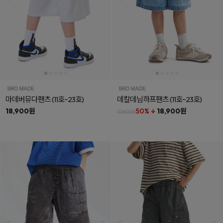
마데버뮤다팬츠
(11호~23호)
데칼데님하프팬츠
(11호~23호)
18,900원
50% ↓
18,900원
37,800원